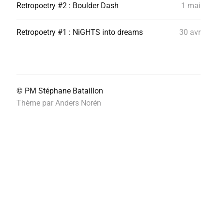
Retropoetry #2 : Boulder Dash
1 mai
Retropoetry #1 : NiGHTS into dreams
30 avr
© PM
Stéphane Bataillon
Thème par
Anders Norén