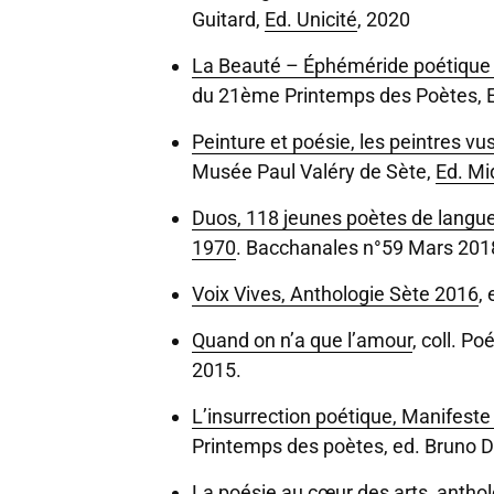
Guitard,
Ed. Unicité
, 2020
La Beauté – Éphéméride poétique p
du 21ème Printemps des Poètes, 
Peinture et poésie, les peintres vu
Musée Paul Valéry de Sète,
Ed. Mi
Duos, 118 jeunes poètes de langue 
1970
. Bacchanales n°59 Mars 201
Voix Vives, Anthologie Sète 2016
,
Quand on n’a que l’amour
, coll. P
2015.
L’insurrection poétique, Manifeste 
Printemps des poètes, ed. Bruno 
La poésie au cœur des arts
, antho