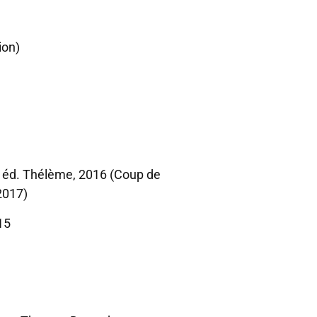
ion)
1, éd. Thélème, 2016 (Coup de
2017)
015