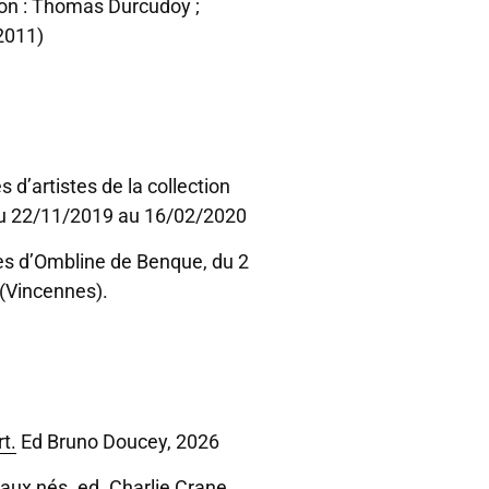
on : Thomas Durcudoy ;
2011)
es d’artistes de la collection
 du 22/11/2019 au 16/02/2020
es d’Ombline de Benque, du 2
 (Vincennes).
t.
Ed Bruno Doucey, 2026
eaux nés
. ed. Charlie Crane,