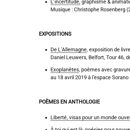
L’incertitude,
graphisme & animati
Musique : Christophe Rosenberg (
EXPOSITIONS
De L’Allemagne
, exposition de livr
Daniel Leuwers, Belfort, Tour 46,
Exoplanètes
, poèmes avec gravur
au 18 avril 2019 à l’espace Sorano
POÈMES EN ANTHOLOGIE
Liberté, visas pour un monde ouver
À toi qui est là, poésies pour nouv