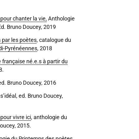
our chanter la vie,
Anthologie
Ed. Bruno Doucey, 2019
s par les poètes
, catalogue du
di-Pyrénéennes
, 2018
française né.e.s à partir du
8.
 ed. Bruno Doucey, 2016
oés’idéal, ed. Bruno Doucey,
pour vivre ici
, anthologie du
Doucey, 2015.
logie du Printemps des poètes,