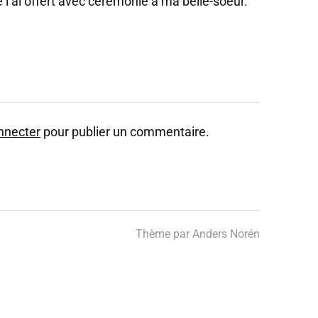
e l’ai offert avec cérémonie à ma belle-soeur.
nnecter
pour publier un commentaire.
Thème par
Anders Norén