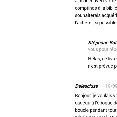
J’ai découvert votre
comptines à la biblio
souhaiterais acquéri
l’acheter, si possibl
Stéphane Bata
vous pour ré
Hélas, ce livr
n’est prévue po
Delescluse
19/0
Bonjour, je voulais 
cadeau à l’époque d
boucle pendant tout