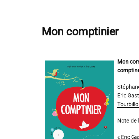
Mon comptinier
Mon comp
comptine
Stéphane
Eric Gast
Tourbill
Note de l
« Eric G