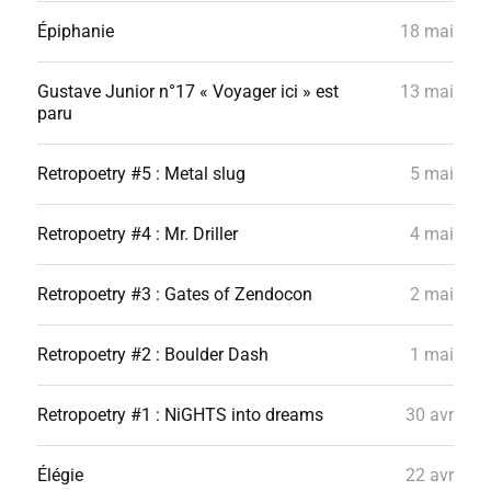
Épiphanie
18 mai
Gustave Junior n°17 « Voyager ici » est
13 mai
paru
Retropoetry #5 : Metal slug
5 mai
Retropoetry #4 : Mr. Driller
4 mai
Retropoetry #3 : Gates of Zendocon
2 mai
Retropoetry #2 : Boulder Dash
1 mai
Retropoetry #1 : NiGHTS into dreams
30 avr
Élégie
22 avr