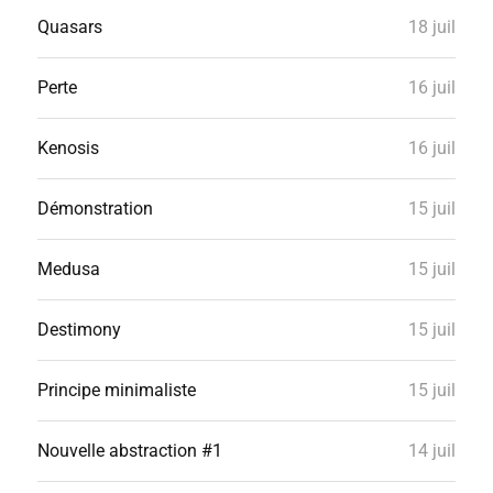
Quasars
18 juil
Perte
16 juil
Kenosis
16 juil
Démonstration
15 juil
Medusa
15 juil
Destimony
15 juil
Principe minimaliste
15 juil
Nouvelle abstraction #1
14 juil