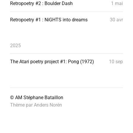
Retropoetry #2 : Boulder Dash
1 mai
Retropoetry #1 : NiGHTS into dreams
30 avr
2025
The Atari poetry project #1: Pong (1972)
10 sep
© AM
Stéphane Bataillon
Thème par
Anders Norén