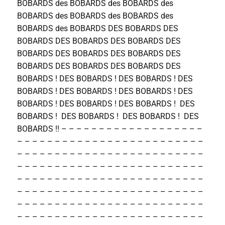
BOBARDS des BOBARDS des BOBARDS des
BOBARDS des BOBARDS des BOBARDS des
BOBARDS des BOBARDS DES BOBARDS DES
BOBARDS DES BOBARDS DES BOBARDS DES
BOBARDS DES BOBARDS DES BOBARDS DES
BOBARDS DES BOBARDS DES BOBARDS DES
BOBARDS ! DES BOBARDS ! DES BOBARDS ! DES
BOBARDS ! DES BOBARDS ! DES BOBARDS ! DES
BOBARDS ! DES BOBARDS ! DES BOBARDS ! DES
BOBARDS ! DES BOBARDS ! DES BOBARDS ! DES
BOBARDS !! – – – – – – – – – – – – – – – – – – –
– – – – – – – – – – – – – – – – – – – – – – – – –
– – – – – – – – – – – – – – – – – – – – – – – – –
– – – – – – – – – – – – – – – – – – – – – – – – –
– – – – – – – – – – – – – – – – – – – – – – – – –
– – – – – – – – – – – – – – – – – – – – – – – – –
– – – – – – – – – – – – – – – – – – – – – – – – –
– – – – – – – – – – – – – – – – – – – – – – – – –