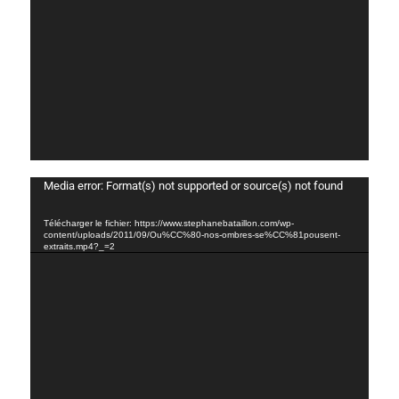
o
L
Media error: Format(s) not supported or source(s) not found
e
c
Télécharger le fichier: https://www.stephanebataillon.com/wp-
t
content/uploads/2011/09/Ou%CC%80-nos-ombres-se%CC%81pousent-
extraits.mp4?_=2
e
u
r
v
i
d
é
o