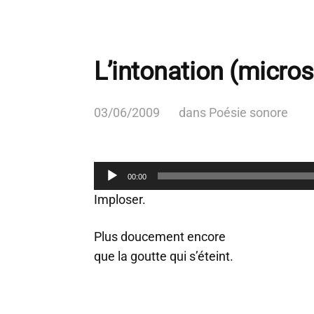
L’intonation (micro
03/06/2009
dans
Poésie sonore
L
00:00
e
c
Imploser.
t
e
Plus doucement encore
u
que la goutte qui s’éteint.
r
a
u
d