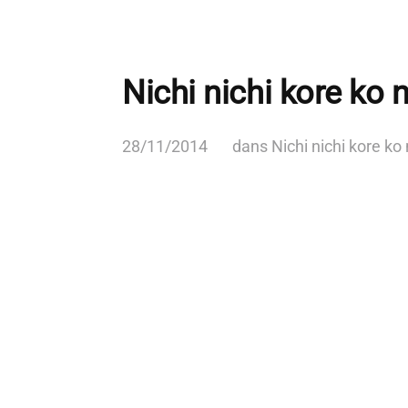
Nichi nichi kore ko 
28/11/2014
dans
Nichi nichi kore ko 