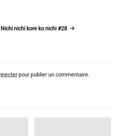
Nichi nichi kore ko nichi #28
nnecter
pour publier un commentaire.