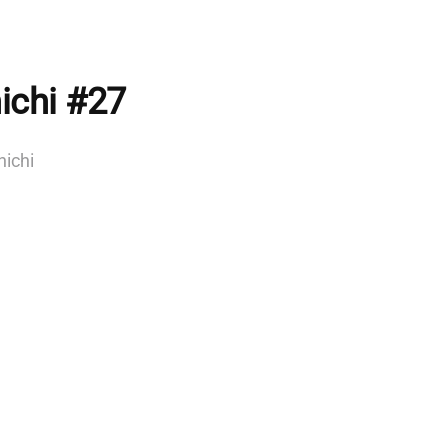
nichi #27
nichi