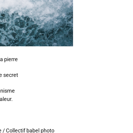
a pierre
e secret
anisme
aleur.
e
/ Collectif babel photo