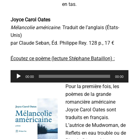
en tas.
Joyce Carol Oates
Mélancolie américaine.
Traduit de l’anglais (États-
Unis)
par Claude Seban, Éd. Philippe Rey. 128 p., 17 €
Écoutez ce poème (lecture Stéphane Bataillon) :
L
00:00
00:00
e
c
Pour la première fois, les
t
poèmes de la grande
e
romancière américaine
u
r
Joyce Carol Oates sont
a
traduits en français.
u
L’autrice de Mudwoman, de
d
i
Reflets en eau trouble ou de
o