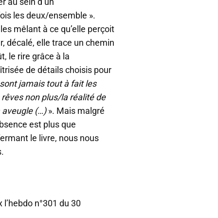
er au sein d’un
is les deux/ensemble ».
es mêlant à ce qu’elle perçoit
, décalé, elle trace un chemin
, le rire grâce à la
trisée de détails choisis pour
ont jamais tout à fait les
êves non plus/la réalité de
a aveugle (…)
». Mais malgré
absence est plus que
fermant le livre, nous nous
s.
ix l’hebdo n°301 du 30