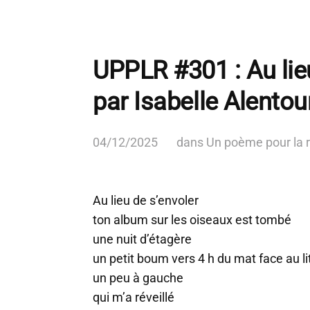
UPPLR #301 : Au lieu
par Isabelle Alentou
04/12/2025
dans
Un poème pour la 
Au lieu de s’envoler
ton album sur les oiseaux est tombé
une nuit d’étagère
un petit boum vers 4 h du mat face au li
un peu à gauche
qui m’a réveillé