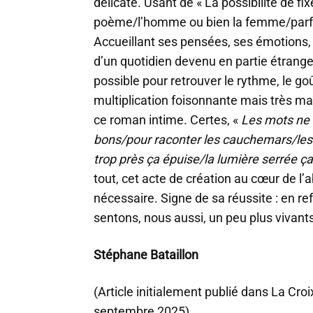
délicate. Usant de « La possibilité de fix
poème/l’homme ou bien la femme/parfo
Accueillant ses pensées, ses émotions, l
d’un quotidien devenu en partie étranger
possible pour retrouver le rythme, le goût
multiplication foisonnante mais très maî
ce roman intime. Certes, «
Les mots ne s
bons/pour raconter les cauchemars/les r
trop près ça épuise/la lumière serrée ç
tout, cet acte de création au cœur de l’
nécessaire. Signe de sa réussite : en re
sentons, nous aussi, un peu plus vivant
Stéphane Bataillon
(Article initialement publié dans La Cro
septembre 2025)