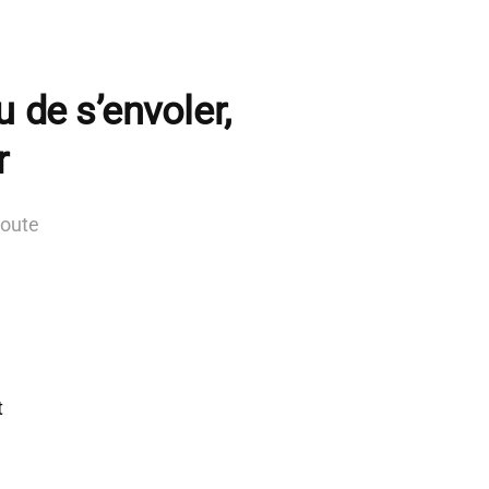
 de s’envoler,
r
route
t