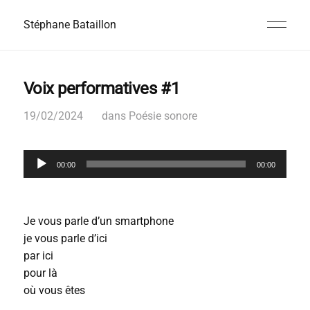
Stéphane Bataillon
Voix performatives #1
19/02/2024
dans
Poésie sonore
L
00:00
00:00
e
c
t
e
Je vous parle d’un smartphone
u
r
je vous parle d’ici
a
par ici
u
pour là
d
i
où vous êtes
o