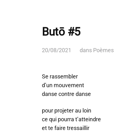
Butō #5
20/08/2021
dans
Poèmes
Se rassembler
d’un mouvement
danse contre danse
pour projeter au loin
ce qui pourra t’atteindre
et te faire tressaillir