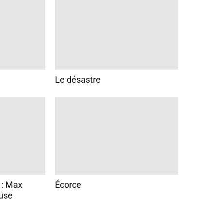
Le désastre
 : Max
Écorce
use