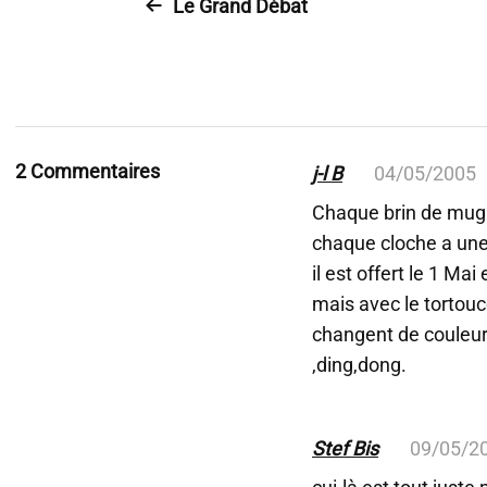
Le Grand Débat
2 Commentaires
j-l B
04/05/2005
Chaque brin de mugu
chaque cloche a une
il est offert le 1 Mai
mais avec le tortouc
changent de couleu
,ding,dong.
Stef Bis
09/05/2