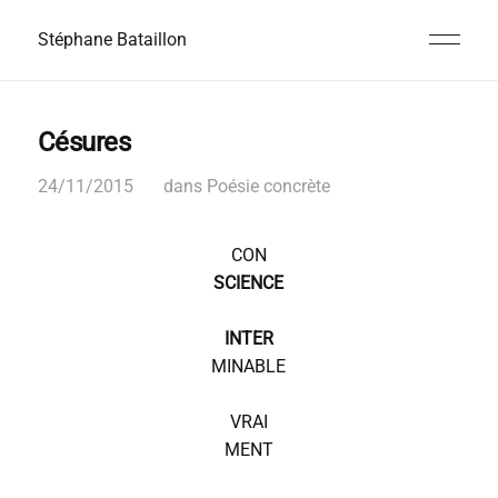
Stéphane Bataillon
Césures
24/11/2015
dans
Poésie concrète
CON
SCIENCE
INTER
MINABLE
VRAI
MENT