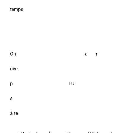
temps
On a r
rive
p LU
s
à te