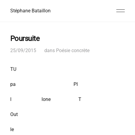
Stéphane Bataillon
Poursuite
25/09/2015
dans
Poésie concrète
TU
pa PI
l lone T
Out
le