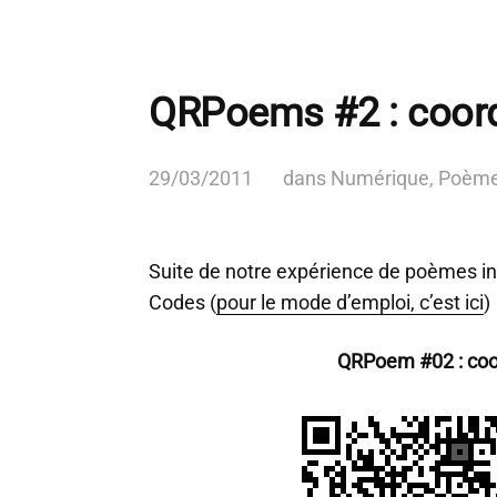
QRPoems #2 : coor
29/03/2011
dans
Numérique
,
Poèm
Suite de notre expérience de poèmes i
Codes (
pour le mode d’emploi, c’est ici
)
QRPoem #02 : co