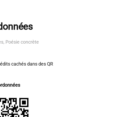
données
es
,
Poésie concrète
nédits cachés dans des QR
ordonnées