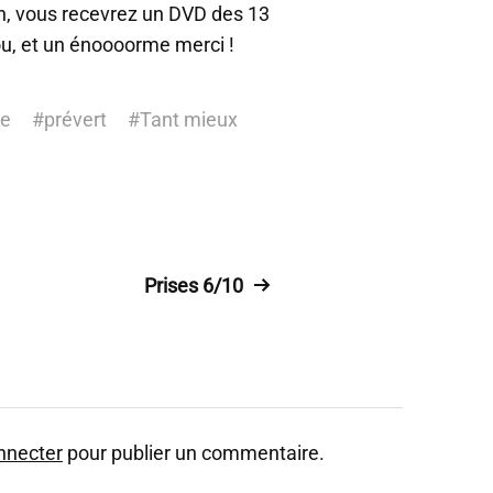
ion, vous recevrez un DVD des 13
ou, et un énoooorme merci !
le
#
prévert
#
Tant mieux
Prises 6/10
nnecter
pour publier un commentaire.