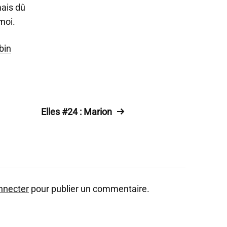
mais dû
moi.
bin
Elles #24 : Marion
nnecter
pour publier un commentaire.