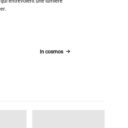
 qui entrevoient une lumière
er.
In cosmos