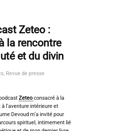
cast Zeteo :
à la rencontre
uté et du divin
ts
,
Revue de presse
 podcast
Zeteo
consacré à la
 à l’aventure intérieure et
aume Devoud m’a invité pour
rcours spirituel, intimement lié
étique et de mon dernier livre