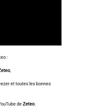
eo :
Zeteo
,
eezer et toutes les bonnes
e YouTube de
Zeteo
.