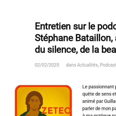
Entretien sur le pod
Stéphane Bataillon, 
du silence, de la bea
02/02/2025
dans
Actualités
,
Podcas
Le passionnant
quête de sens et
animé par Guill
parler de mon pa
à ma pratique po