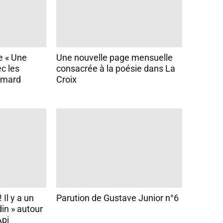
ie « Une
Une nouvelle page mensuelle
c les
consacrée à la poésie dans La
imard
Croix
 Il y a un
Parution de Gustave Junior n°6
din » autour
Api