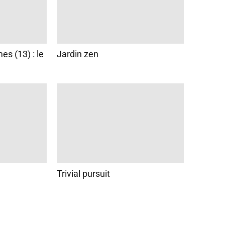
s (13) : le
Jardin zen
Trivial pursuit