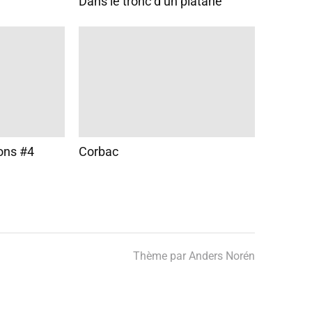
Dans le tronc d’un platane
ons #4
Corbac
Thème par
Anders Norén