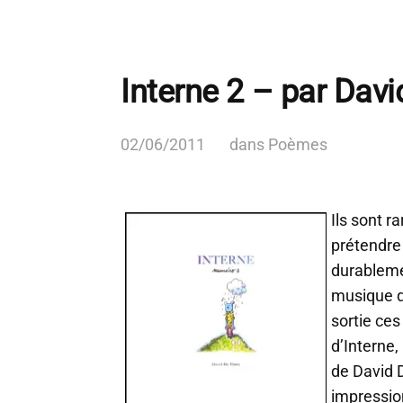
Interne 2 – par Davi
02/06/2011
dans
Poèmes
Ils sont ra
prétendre 
durableme
musique q
sortie ces
d’Interne,
de David 
impressio