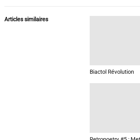
Articles similaires
Biactol Révolution
Retropoetry #5 : Met