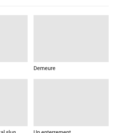
Demeure
al slug
Un enterrement