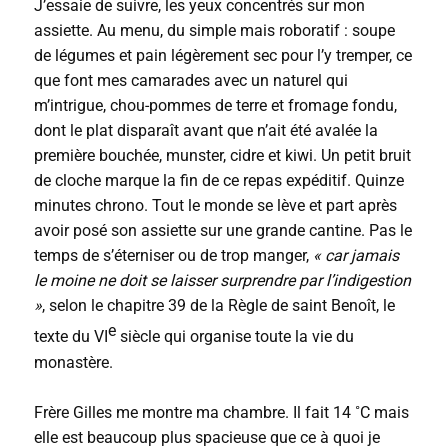
J’essaie de suivre, les yeux concentrés sur mon
assiette. Au menu, du simple mais roboratif : soupe
de légumes et pain légèrement sec pour l’y tremper, ce
que font mes camarades avec un naturel qui
m’intrigue, chou-pommes de terre et fromage fondu,
dont le plat disparaît avant que n’ait été avalée la
première bouchée, munster, cidre et kiwi. Un petit bruit
de cloche marque la fin de ce repas expéditif. Quinze
minutes chrono. Tout le monde se lève et part après
avoir posé son assiette sur une grande cantine. Pas le
temps de s’éterniser ou de trop manger,
« car jamais
le moine ne doit se laisser surprendre par l’indigestion
»
, selon le chapitre 39 de la Règle de saint Benoît, le
e
texte du VI
siècle qui organise toute la vie du
monastère.
Frère Gilles me montre ma chambre. Il fait 14 ˚C mais
elle est beaucoup plus spacieuse que ce à quoi je