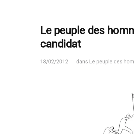
Le peuple des homme
candidat
18/02/2012
dans
Le peuple des ho