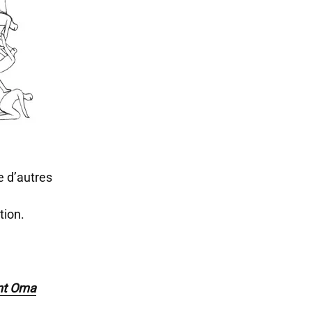
e d’autres
ation.
nt Oma