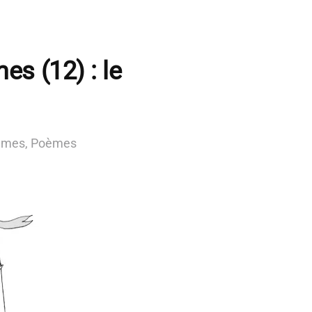
s (12) : le
mmes
,
Poèmes