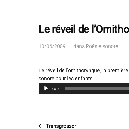
Le réveil de l’Ornit
10/06/2009
dans
Poésie sonore
Le réveil de l’ornithorynque, la premièr
sonore pour les enfants.
L
00:00
e
c
t
e
Transgresser
u