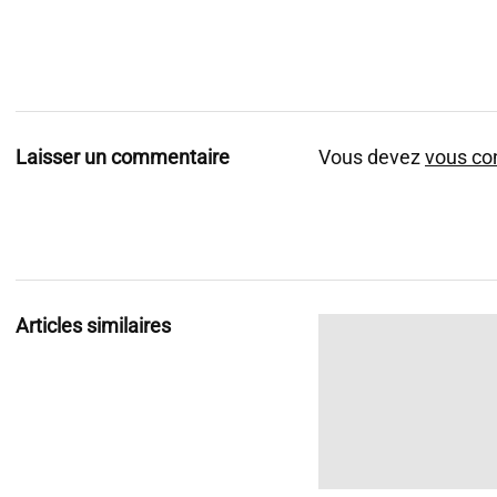
r
a
u
d
i
Laisser un commentaire
Vous devez
vous co
o
Articles similaires