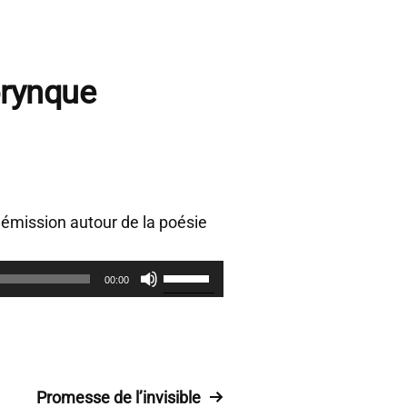
horynque
e émission autour de la poésie
U
00:00
t
i
l
i
Promesse de l’invisible
s