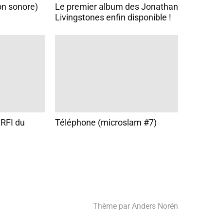
on sonore)
Le premier album des Jonathan
/
Livingstones enfin disponible !
b
a
s
p
o
u
r
a
 RFI du
Téléphone (microslam #7)
u
g
m
e
n
t
Thème par
Anders Norén
e