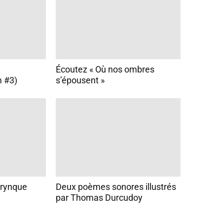
g
m
e
n
t
e
Écoutez « Où nos ombres
r
 #3)
s’épousent »
o
u
d
i
m
i
n
u
e
r
l
horynque
Deux poèmes sonores illustrés
e
par Thomas Durcudoy
v
o