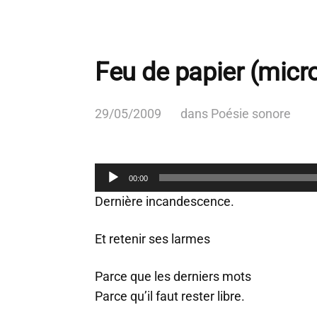
Feu de papier (micr
29/05/2009
dans
Poésie sonore
L
00:00
e
c
Dernière incandescence.
t
e
Et retenir ses larmes
u
r
a
Parce que les derniers mots
u
Parce qu’il faut rester libre.
d