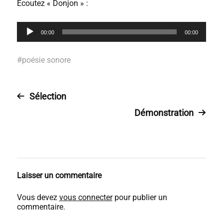
Écoutez « Donjon » :
L
00:00
00:00
e
c
t
#
poésie sonore
e
u
r
a
Sélection
u
d
Démonstration
i
o
Laisser un commentaire
Vous devez
vous connecter
pour publier un
commentaire.