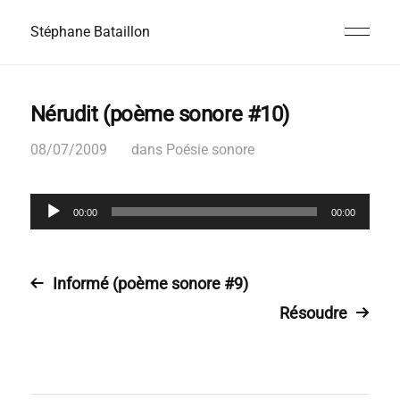
Stéphane Bataillon
Nérudit (poème sonore #10)
08/07/2009
dans
Poésie sonore
L
00:00
00:00
e
c
t
e
Informé (poème sonore #9)
u
r
Résoudre
a
u
d
i
o