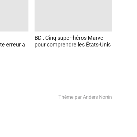
BD : Cinq super-héros Marvel
e erreur a
pour comprendre les États-Unis
Thème par
Anders Norén