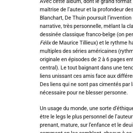
Avec cette album, dont le grand format 
maîtrise de l’auteur et la profondeur d
Blanchart, De Thuin poursuit l’invention
narrative, très personnelle, mêlant la cla
dessinée classique franco-belge (on pe
Félix
de Maurice Tillieux) et le rythme ha
multiples des séries américaines (ryth
originale en épisodes de 2 à 6 pages en
central). Le tout baignant dans une ten
liens unissant ces amis face aux différe
Des liens qui ne sont pas cimentés par l
nécessaire pour ne blesser personne.
Un usage du monde, une sorte d’éthique 
être le legs le plus personnel de l’auteu
prenant, mature, sur l’enfance et le deuil.