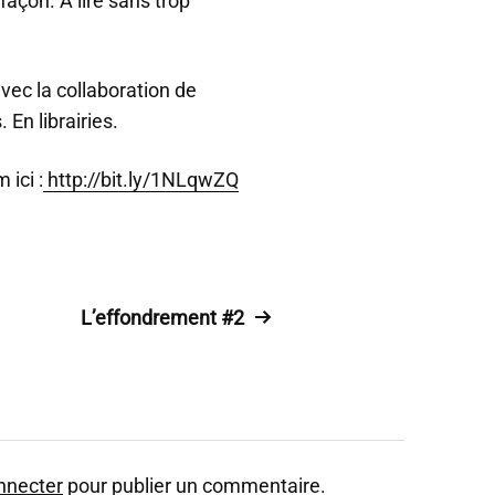
açon. À lire sans trop
vec la collaboration de
 En librairies.
ici :
http://bit.ly/1NLqwZQ
L’effondrement #2
nnecter
pour publier un commentaire.