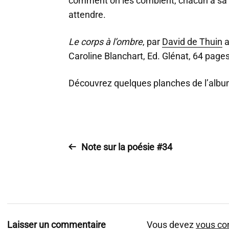
comment on les comblent, chacun à sa f
attendre.
Le corps à l’ombre
, par
David de Thuin
a
Caroline Blanchart, Ed. Glénat, 64 pages.
Découvrez quelques planches de l’album 
Note sur la poésie #34
Laisser un commentaire
Vous devez
vous co