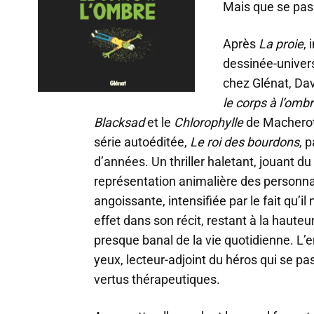
Mais que se pass
Après
La proie
,
dessinée-univer
chez Glénat, Dav
le corps à l’omb
Blacksad
et le
Chlorophylle
de Macherot,
série autoéditée,
Le roi des bourdons
, 
d’années. Un thriller haletant, jouant d
représentation animalière des personna
angoissante, intensifiée par le fait qu’il 
effet dans son récit, restant à la haute
presque banal de la vie quotidienne. L
yeux, lecteur-adjoint du héros qui se p
vertus thérapeutiques.