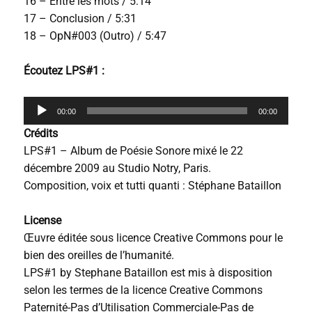
16 – Entre les mots / 5:14
17 – Conclusion / 5:31
18 – OpN#003 (Outro) / 5:47
Écoutez LPS#1 :
L
00:00
00:00
e
c
Crédits
t
LPS#1 – Album de Poésie Sonore mixé le 22
e
décembre 2009 au Studio Notry, Paris.
u
r
Composition, voix et tutti quanti : Stéphane Bataillon
a
u
License
d
i
Œuvre éditée sous licence Creative Commons pour le
o
bien des oreilles de l’humanité.
LPS#1 by Stephane Bataillon est mis à disposition
selon les termes de la licence Creative Commons
Paternité-Pas d’Utilisation Commerciale-Pas de