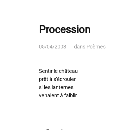
Procession
05/04/2008
dans
Poèmes
Sentir le château
prêt à s’écrouler
si les lanternes
venaient à faiblir.