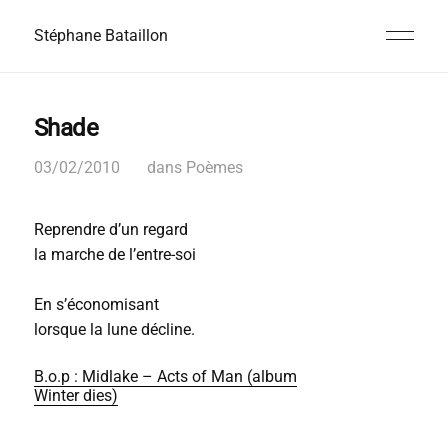
Stéphane Bataillon
Shade
03/02/2010
dans
Poèmes
Reprendre d’un regard
la marche de l’entre-soi
En s’économisant
lorsque la lune décline.
B.o.p : Midlake – Acts of Man (album
Winter dies)