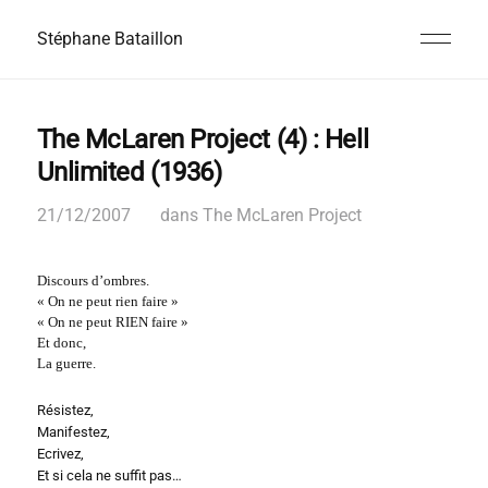
Stéphane Bataillon
The McLaren Project (4) : Hell
Unlimited (1936)
21/12/2007
dans
The McLaren Project
Discours d’ombres.
« On ne peut rien faire »
« On ne peut RIEN faire »
Et donc,
La guerre.
Résistez,
Manifestez,
Ecrivez,
Et si cela ne suffit pas…