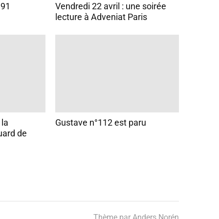
°91
Vendredi 22 avril : une soirée
lecture à Adveniat Paris
 la
Gustave n°112 est paru
uard de
Thème par
Anders Norén