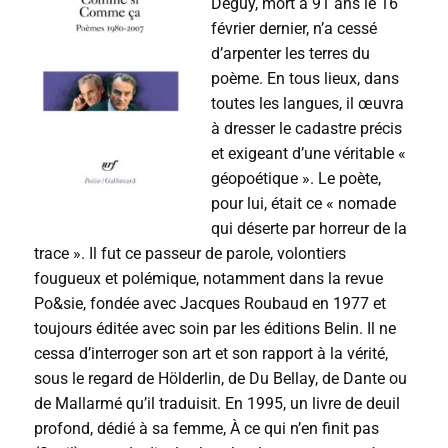
Deguy, mort à 91 ans le 16
u
r
février dernier, n’a cessé
a
d’arpenter les terres du
u
poème. En tous lieux, dans
d
i
toutes les langues, il œuvra
o
à dresser le cadastre précis
et exigeant d’une véritable «
géopoétique ». Le poète,
pour lui, était ce « nomade
qui déserte par horreur de la
trace ». Il fut ce passeur de parole, volontiers
fougueux et polémique, notamment dans la revue
Po&sie, fondée avec Jacques Roubaud en 1977 et
toujours éditée avec soin par les éditions Belin. Il ne
cessa d’interroger son art et son rapport à la vérité,
sous le regard de Hölderlin, de Du Bellay, de Dante ou
de Mallarmé qu’il traduisit. En 1995, un livre de deuil
profond, dédié à sa femme, À ce qui n’en finit pas