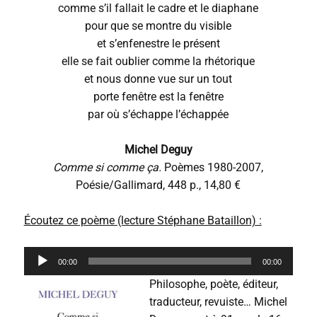
comme s’il fallait le cadre et le diaphane
pour que se montre du visible
et s’enfenestre le présent
elle se fait oublier comme la rhétorique
et nous donne vue sur un tout
porte fenêtre est la fenêtre
par où s’échappe l’échappée
Michel Deguy
Comme si comme ça.
Poèmes 1980-2007,
Poésie/Gallimard, 448 p., 14,80 €
Écoutez ce poème (lecture Stéphane Bataillon) :
L
00:00
00:00
e
c
Philosophe, poète, éditeur,
t
traducteur, revuiste… Michel
e