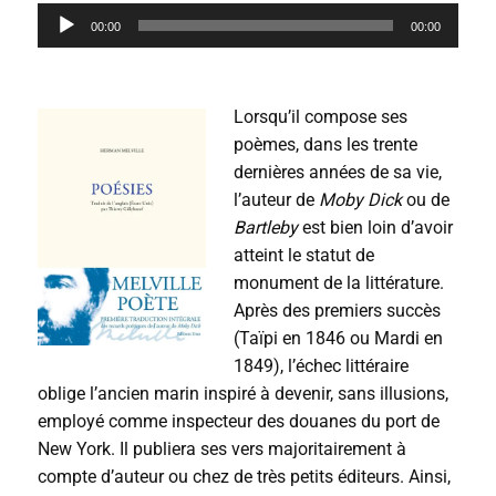
L
00:00
00:00
e
c
t
e
Lorsqu’il compose ses
u
r
poèmes, dans les trente
a
dernières années de sa vie,
u
l’auteur de
Moby Dick
ou de
d
i
Bartleby
est bien loin d’avoir
o
atteint le statut de
monument de la littérature.
Après des premiers succès
(Taïpi en 1846 ou Mardi en
1849), l’échec littéraire
oblige l’ancien marin inspiré à devenir, sans illusions,
employé comme inspecteur des douanes du port de
New York. Il publiera ses vers majoritairement à
compte d’auteur ou chez de très petits éditeurs. Ainsi,