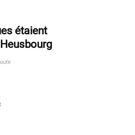
es étaient
s Heusbourg
route
t