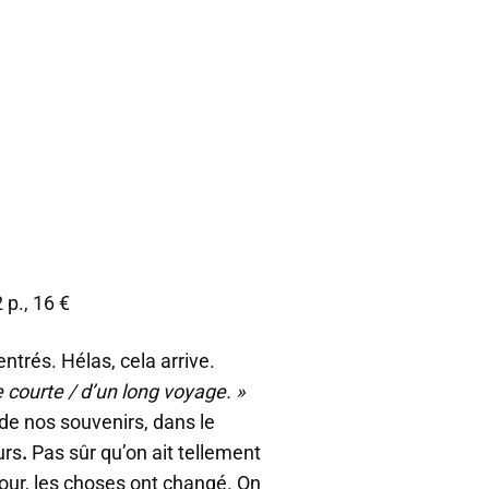
 p., 16 €
trés. Hélas, cela arrive.
e courte / d’un long voyage. »
de nos souvenirs, dans le
urs
.
Pas sûr qu’on ait tellement
our, les choses ont changé. On