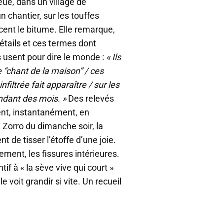
eue, dans un village de
 chantier, sur les touffes
cent le bitume. Elle remarque,
étails et ces termes dont
s usent pour dire le monde :
« Ils
“chant de la maison” / ces
nfiltrée fait apparaître / sur les
ndant des mois. »
Des relevés
nt, instantanément, en
 Zorro du dimanche soir, la
t de tisser l’étoffe d’une joie.
sement, les fissures intérieures.
if à « la sève vive qui court »
 voit grandir si vite. Un recueil