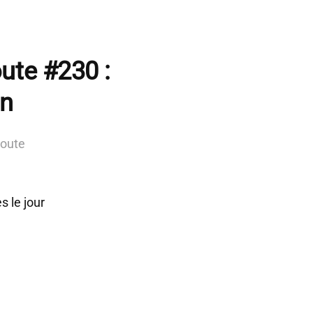
ute #230 :
in
route
s le jour