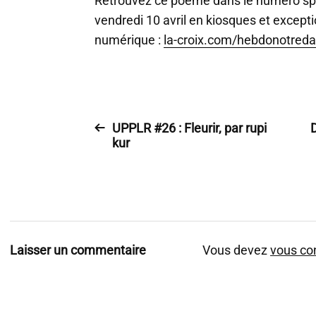
Retrouvez ce poème dans le numéro sp
vendredi 10 avril en kiosques et except
numérique :
la-croix.com/hebdonotred
UPPLR #26 : Fleurir, par rupi
D
kur
Laisser un commentaire
Vous devez
vous co