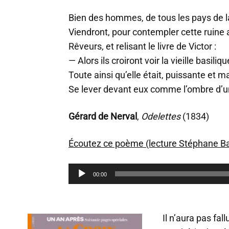
Bien des hommes, de tous les pays de l
Viendront, pour contempler cette ruine 
Rêveurs, et relisant le livre de Victor :
— Alors ils croiront voir la vieille basiliqu
Toute ainsi qu’elle était, puissante et m
Se lever devant eux comme l’ombre d’u
Gérard de Nerval
,
Odelettes
(1834)
Écoutez ce poème (lecture Stéphane Bat
L
00:00
e
c
t
e
Il n’aura pas fal
u