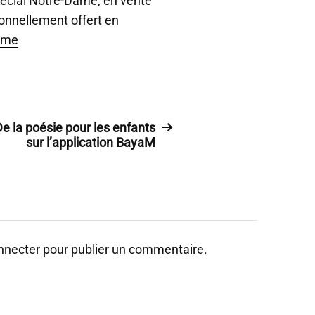
écial Notre-Dame, en vente
o
u
ionnellement offert en
r
ame
a
u
g
m
e
n
e la poésie pour les enfants
t
sur l’application BayaM
e
r
o
u
d
i
m
nnecter
pour publier un commentaire.
i
n
u
e
r