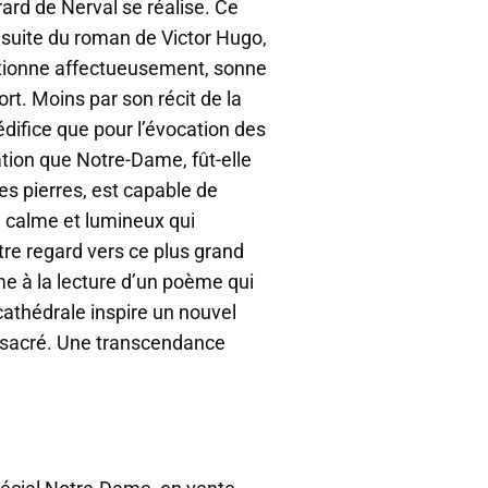
ard de Nerval se réalise. Ce
e
z
 suite du roman de Victor Hugo,
l
tionne affectueusement, sonne
e
ort. Moins par son récit de la
s
f
édifice que pour l’évocation des
l
tion que Notre-Dame, fût-elle
è
es pierres, est capable de
c
h
an calme et lumineux qui
e
e regard vers ce plus grand
s
 à la lecture d’un poème qui
h
a
cathédrale inspire un nouvel
u
e sacré. Une transcendance
t
/
b
a
s
p