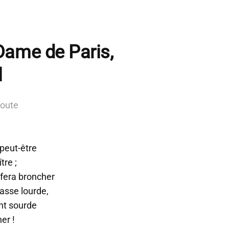
Dame de Paris,
l
route
 peut-être
tre ;
 fera broncher
asse lourde,
ent sourde
er !