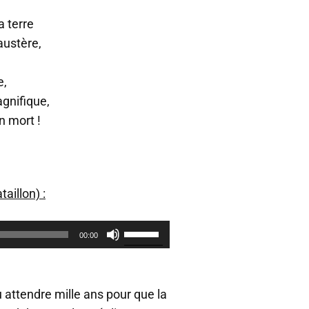
a terre
austère,
e,
agnifique,
n mort !
aillon) :
U
00:00
t
i
l
i
lu attendre mille ans pour que la
s