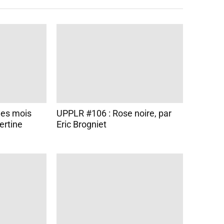
l
e
v
o
l
u
m
e
.
des mois
UPPLR #106 : Rose noire, par
ertine
Eric Brogniet