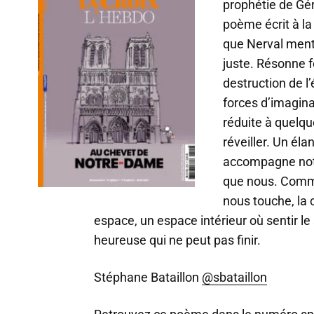
prophétie de Gér
r
a
poème écrit à la
u
que Nerval men
d
juste. Résonne f
i
o
destruction de l’
forces d’imagina
réduite à quelqu
réveiller. Un él
accompagne notr
que nous. Comme
nous touche, la 
espace, un espace intérieur où sentir l
heureuse qui ne peut pas finir.
Stéphane Bataillon
@sbataillon