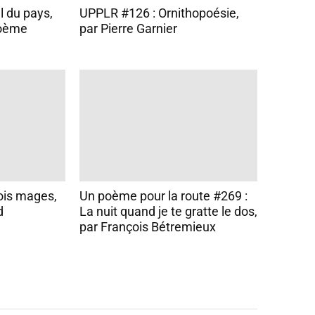
 du pays,
UPPLR #126 : Ornithopoésie,
poème
par Pierre Garnier
ois mages,
Un poème pour la route #269 :
d
La nuit quand je te gratte le dos,
par François Bétremieux