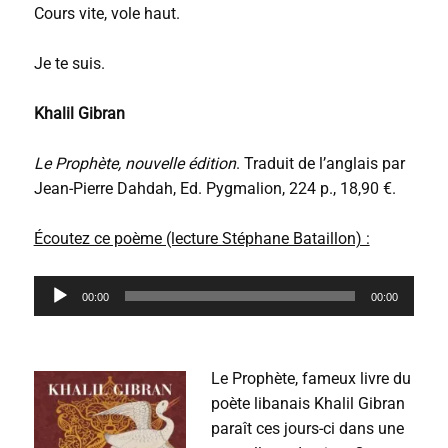
Cours vite, vole haut.
Je te suis.
Khalil Gibran
Le Prophète, nouvelle édition
. Traduit de l’anglais par
Jean-Pierre Dahdah, Ed. Pygmalion, 224 p., 18,90 €.
Écoutez ce poème (lecture Stéphane Bataillon) :
L
00:00
00:00
e
c
t
e
Le Prophète, fameux livre du
u
r
poète libanais Khalil Gibran
a
paraît ces jours-ci dans une
u