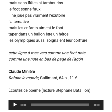
mais sans flûtes ni tambourins
le foot sonne faux
il ne joue pas vraiment l’exutoire
l’alternative
mais les enfants aiment le foot
taper dans un ballon être un héros
les olympiques aussi soignaient leur coiffure
cette ligne à mes vers comme une foot note
comme une note en bas de page de l’agôn
Claude Minière
Refaire le monde
, Gallimard, 64 p., 11 €
Écoutez ce poème (lecture Stéphane Bataillon) :
L
00:00
00:00
e
c