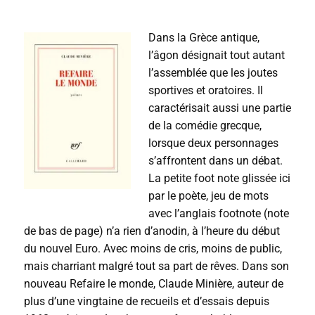
t
e
Dans la Grèce antique,
u
r
l’âgon désignait tout autant
a
l’assemblée que les joutes
u
sportives et oratoires. Il
d
i
caractérisait aussi une partie
o
de la comédie grecque,
lorsque deux personnages
s’affrontent dans un débat.
La petite foot note glissée ici
par le poète, jeu de mots
avec l’anglais footnote (note
de bas de page) n’a rien d’anodin, à l’heure du début
du nouvel Euro. Avec moins de cris, moins de public,
mais charriant malgré tout sa part de rêves. Dans son
nouveau Refaire le monde, Claude Minière, auteur de
plus d’une vingtaine de recueils et d’essais depuis