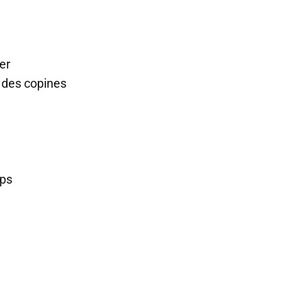
er
t des copines
mps