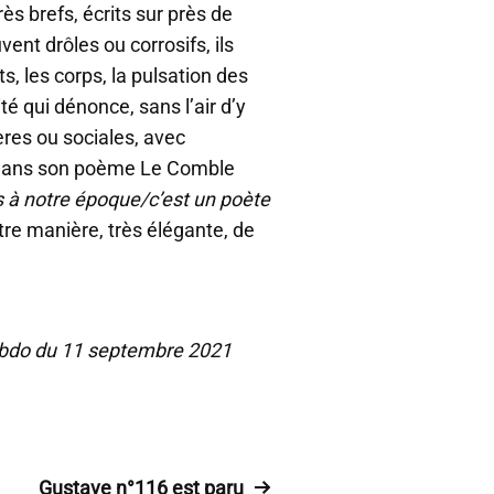
c
s brefs, écrits sur près de
h
ent drôles ou corrosifs, ils
e
s, les corps, la pulsation des
s
h
ité qui dénonce, sans l’air d’y
a
ères ou sociales, avec
u
si dans son poème Le Comble
t
/
s à notre époque/c’est un poète
b
re manière, très élégante, de
a
s
p
o
u
ebdo du 11 septembre 2021
r
a
u
g
m
e
Gustave n°116 est paru