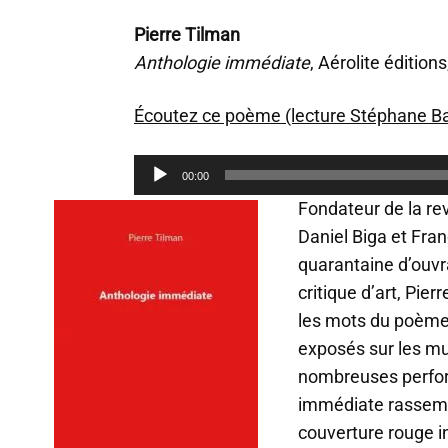
Pierre Tilman
Anthologie immédiate
, Aérolite éditions
Écoutez ce poème (lecture Stéphane Bat
L
00:00
e
c
Fondateur de la r
t
Daniel Biga et Fran
e
quarantaine d’ouvra
u
r
critique d’art, Pie
a
les mots du poème 
u
exposés sur les mu
d
i
nombreuses perfor
o
immédiate rassembl
couverture rouge 