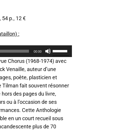
, 54 p., 12 €
aillon) :
U
00:00
t
i
evue Chorus (1968-1974) avec
l
ck Venaille, auteur d’une
i
ges, poète, plasticien et
s
e
rre Tilman fait souvent résonner
z
hors des pages du livre,
l
rs ou à l’occasion de ses
e
s
mances. Cette Anthologie
f
e en un court recueil sous
l
incandescente plus de 70
è