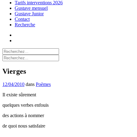
Tarifs interventions 2026
Gustave mensuel
Gustave Junior
Contact
Recherche
Facebook
Instagram
Résultats
pour:
Résultats
pour:
Vierges
12/04/2010
dans
Poèmes
Il existe sûrement
quelques verbes enfouis
des actions à nommer
de quoi nous satisfaire