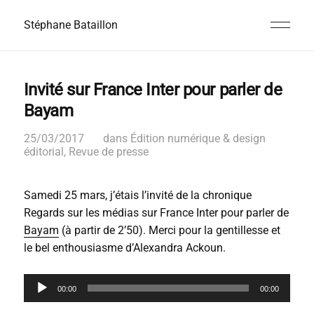
Stéphane Bataillon
Invité sur France Inter pour parler de
Bayam
25/03/2017
dans
Édition numérique & design
éditorial
,
Revue de presse
Samedi 25 mars, j’étais l’invité de la chronique
Regards sur les médias sur France Inter pour parler de
Bayam
(à partir de 2’50). Merci pour la gentillesse et
le bel enthousiasme d’Alexandra Ackoun.
L
00:00
00:00
e
c