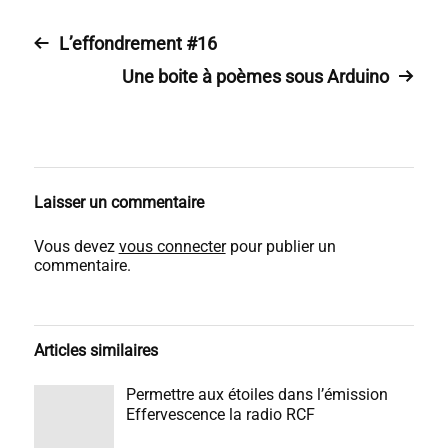
t
e
L’effondrement #16
u
r
Une boite à poèmes sous Arduino
a
u
d
i
o
Laisser un commentaire
Vous devez
vous connecter
pour publier un
commentaire.
Articles similaires
Permettre aux étoiles dans l’émission
Effervescence la radio RCF