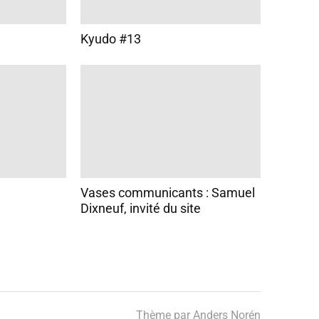
Kyudo #13
Vases communicants : Samuel
Dixneuf, invité du site
Thème par
Anders Norén