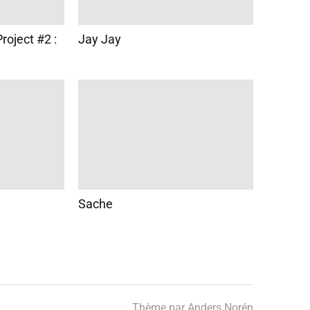
roject #2 :
Jay Jay
Sache
Thème par
Anders Norén