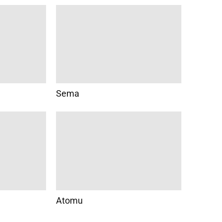
Sema
Atomu